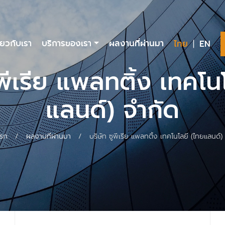
rent)
ี่ยวกับเรา
บริการของเรา
ผลงานที่ผ่านมา
ไทย
|
EN
ูพีเรีย แพลทติ้ง เทคโน
แลนด์) จำกัด
แรก
/
ผลงานที่ผ่านมา
/
บริษัท ซูพีเรีย แพลทติ้ง เทคโนโลยี (ไทยแลนด์)