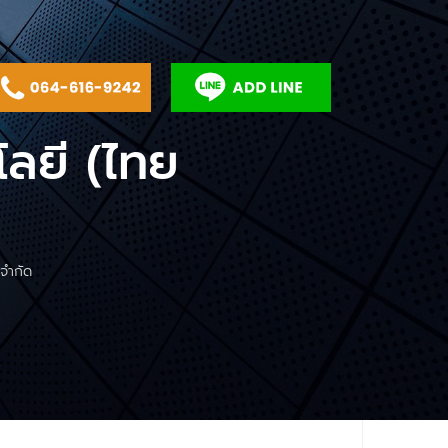
โลยี (ไทย
 จำกัด