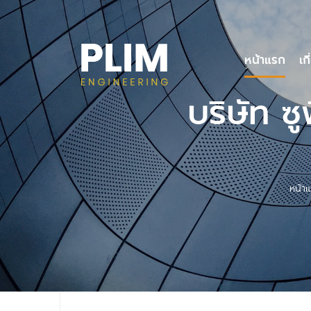
(cur
หน้าแรก
เก
บริษัท ซ
หน้า